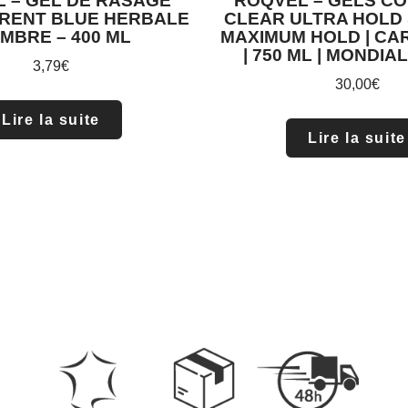
 – GEL DE RASAGE
ROQVEL – GELS CO
RENT BLUE HERBALE
CLEAR ULTRA HOLD 
AMBRE – 400 ML
MAXIMUM HOLD | CA
| 750 ML | MONDIA
3,79
€
30,00
€
Lire la suite
Lire la suite