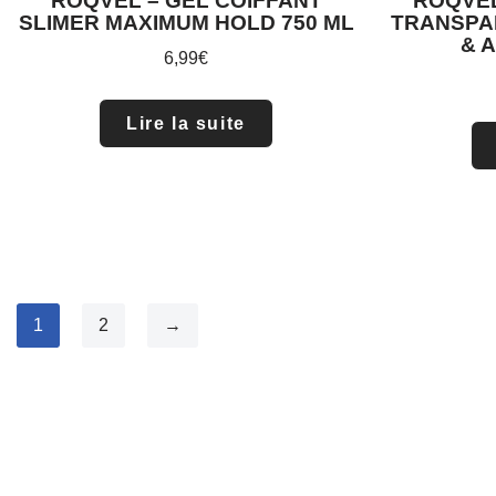
ROQVEL – GEL COIFFANT
ROQVEL
SLIMER MAXIMUM HOLD 750 ML
TRANSPA
& 
6,99
€
Lire la suite
1
2
→