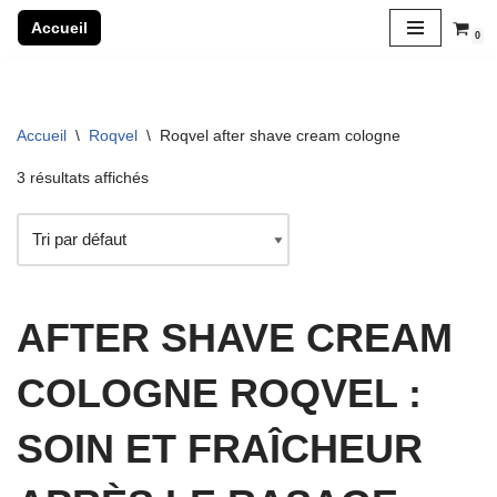
Accueil
0
Aller
au
contenu
Accueil
\
Roqvel
\
Roqvel after shave cream cologne
3 résultats affichés
AFTER SHAVE CREAM
COLOGNE ROQVEL :
SOIN ET FRAÎCHEUR