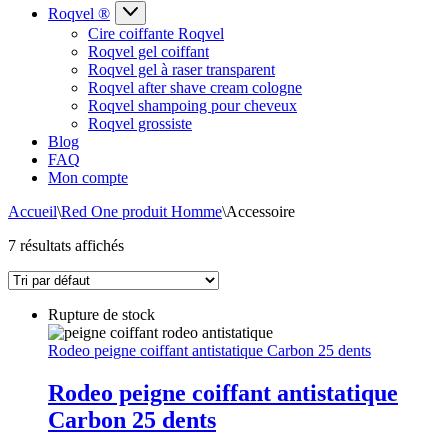
Roqvel ®
Cire coiffante Roqvel
Roqvel gel coiffant
Roqvel gel à raser transparent
Roqvel after shave cream cologne
Roqvel shampoing pour cheveux
Roqvel grossiste
Blog
FAQ
Mon compte
Accueil
\
Red One produit Homme
\
Accessoire
7 résultats affichés
Rupture de stock
Rodeo peigne coiffant antistatique Carbon 25 dents
Rodeo peigne coiffant antistatique
Carbon 25 dents