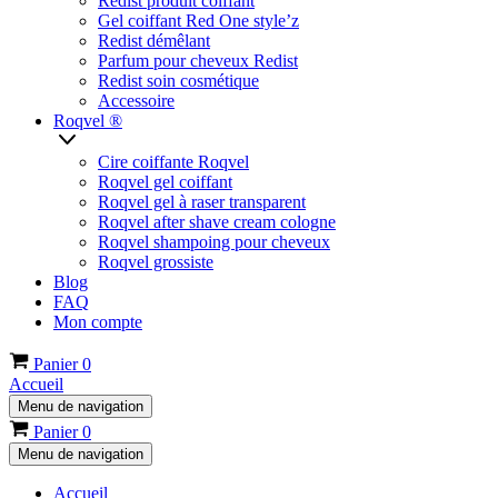
Redist produit coiffant
Gel coiffant Red One style’z
Redist démêlant
Parfum pour cheveux Redist
Redist soin cosmétique
Accessoire
Roqvel ®
Cire coiffante Roqvel
Roqvel gel coiffant
Roqvel gel à raser transparent
Roqvel after shave cream cologne
Roqvel shampoing pour cheveux
Roqvel grossiste
Blog
FAQ
Mon compte
Panier
0
Accueil
Menu de navigation
Panier
0
Menu de navigation
Accueil