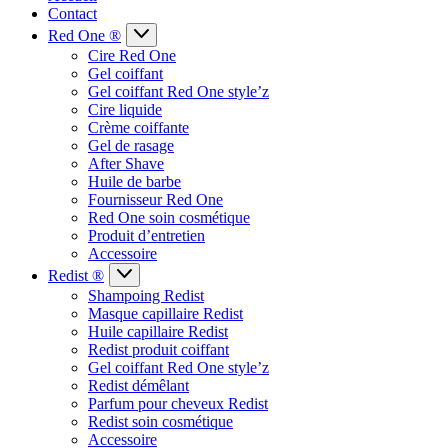
Contact
Red One ®
Cire Red One
Gel coiffant
Gel coiffant Red One style’z
Cire liquide
Crème coiffante
Gel de rasage
After Shave
Huile de barbe
Fournisseur Red One
Red One soin cosmétique
Produit d’entretien
Accessoire
Redist ®
Shampoing Redist
Masque capillaire Redist
Huile capillaire Redist
Redist produit coiffant
Gel coiffant Red One style’z
Redist démêlant
Parfum pour cheveux Redist
Redist soin cosmétique
Accessoire