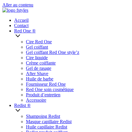
Aller au contenu
Accueil
Contact
Red One ®
Cire Red One
Gel coiffant
Gel coiffant Red One style’z
Cire liquide
Crème coiffante
Gel de rasage
After Shave
Huile de barbe
Fournisseur Red One
Red One soin cosmétique
Produit d’entretien
Accessoire
Redist ®
Shampoing Redist
Masque capillaire Redist
Huile capillaire Redist