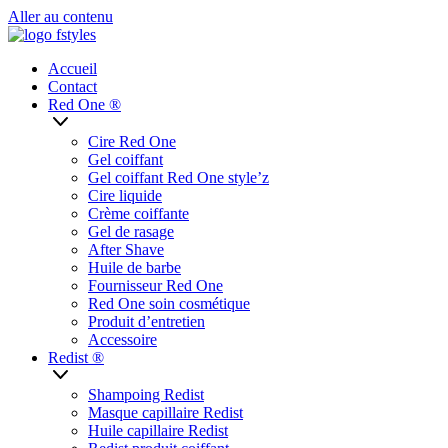
Aller au contenu
Accueil
Contact
Red One ®
Cire Red One
Gel coiffant
Gel coiffant Red One style’z
Cire liquide
Crème coiffante
Gel de rasage
After Shave
Huile de barbe
Fournisseur Red One
Red One soin cosmétique
Produit d’entretien
Accessoire
Redist ®
Shampoing Redist
Masque capillaire Redist
Huile capillaire Redist