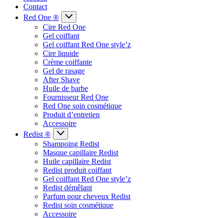
Contact
Red One ®
Cire Red One
Gel coiffant
Gel coiffant Red One style’z
Cire liquide
Crème coiffante
Gel de rasage
After Shave
Huile de barbe
Fournisseur Red One
Red One soin cosmétique
Produit d’entretien
Accessoire
Redist ®
Shampoing Redist
Masque capillaire Redist
Huile capillaire Redist
Redist produit coiffant
Gel coiffant Red One style’z
Redist démêlant
Parfum pour cheveux Redist
Redist soin cosmétique
Accessoire