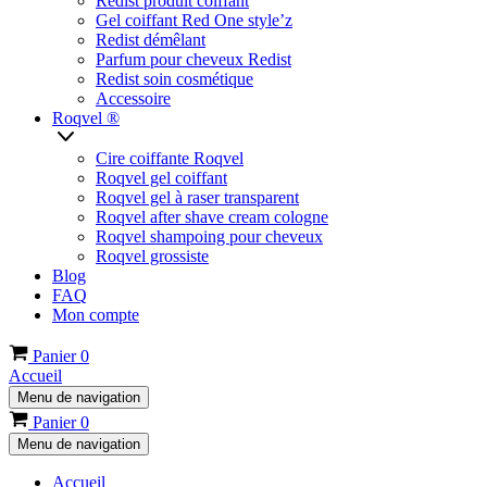
Redist produit coiffant
Gel coiffant Red One style’z
Redist démêlant
Parfum pour cheveux Redist
Redist soin cosmétique
Accessoire
Roqvel ®
Cire coiffante Roqvel
Roqvel gel coiffant
Roqvel gel à raser transparent
Roqvel after shave cream cologne
Roqvel shampoing pour cheveux
Roqvel grossiste
Blog
FAQ
Mon compte
Panier
0
Accueil
Menu de navigation
Panier
0
Menu de navigation
Accueil