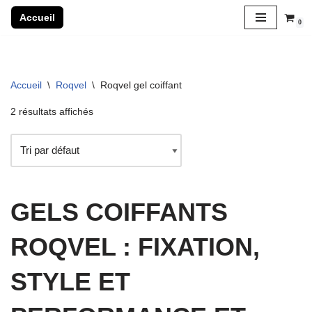
Accueil
0
Aller
au
contenu
Accueil
\
Roqvel
\
Roqvel gel coiffant
2 résultats affichés
GELS COIFFANTS
ROQVEL : FIXATION,
STYLE ET