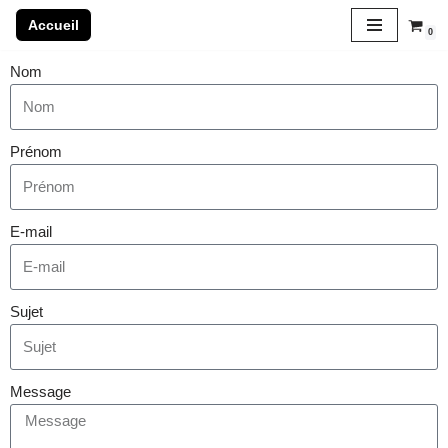
Accueil
0
Aller
Nom
au
contenu
Prénom
E-mail
Sujet
Message