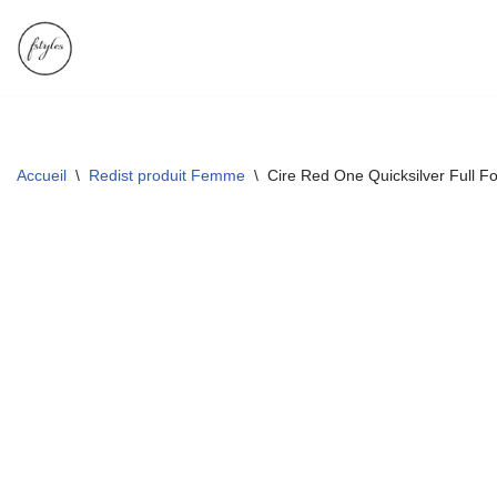
Aller
au
contenu
Accueil
\
Redist produit Femme
\
Cire Red One Quicksilver Full F