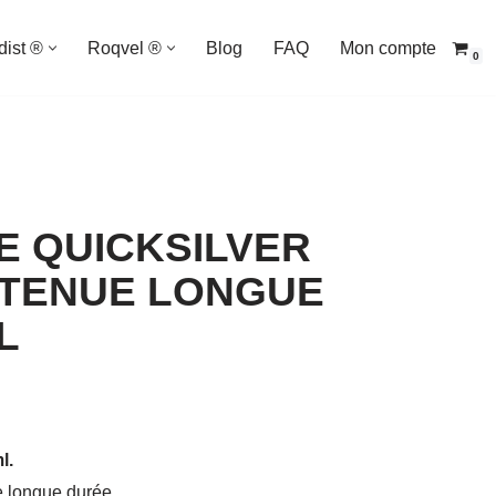
dist ®
Roqvel ®
Blog
FAQ
Mon compte
0
E QUICKSILVER
 TENUE LONGUE
L
l.
e longue durée.