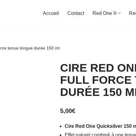
Accueil
Contact
Red One ®
Re
orce tenue longue durée 150 ml
CIRE RED ON
FULL FORCE
DURÉE 150 M
5,00
€
Cire Red One Quicksilver 150 m
Effet naturel combiné à une tenu