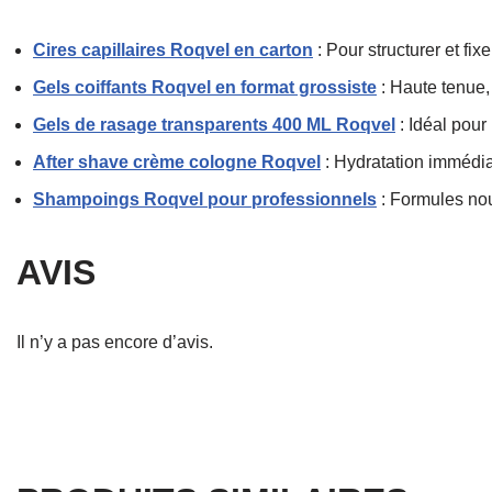
Cires capillaires Roqvel en carton
: Pour structurer et fix
Gels coiffants Roqvel en format grossiste
: Haute tenue, 
Gels de rasage transparents 400 ML Roqvel
: Idéal pour 
After shave crème cologne Roqvel
: Hydratation immédia
Shampoings Roqvel pour professionnels
: Formules nou
AVIS
Il n’y a pas encore d’avis.