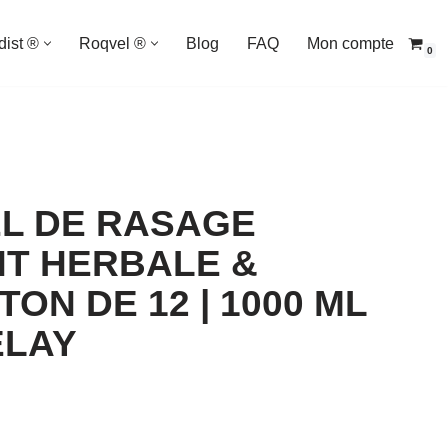
dist ®
Roqvel ®
Blog
FAQ
Mon compte
0
EL DE RASAGE
T HERBALE &
ON DE 12 | 1000 ML
ELAY