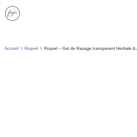
Aller
au
contenu
Accueil
\
Roqvel
\
Roqvel – Gel de Rasage transparent Herbale & 