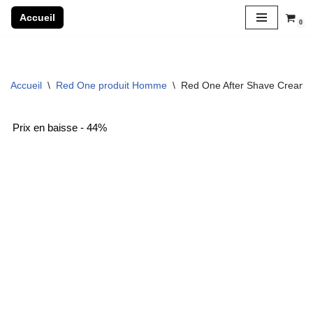
Accueil
0
Aller
au
contenu
Accueil
\
Red One produit Homme
\
Red One After Shave Cream C
Prix en baisse - 44%