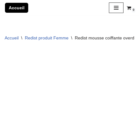
Accueil
0
Aller
au
contenu
Accueil
\
Redist produit Femme
\
Redist mousse coiffante overdo