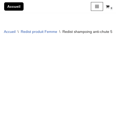
Accueil
0
Aller
au
contenu
Accueil
\
Redist produit Femme
\
Redist shampoing anti-chute 50