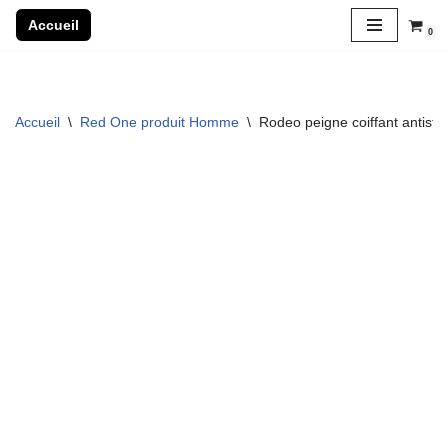
Accueil
0
Aller
au
contenu
Accueil
\
Red One produit Homme
\
Rodeo peigne coiffant antist