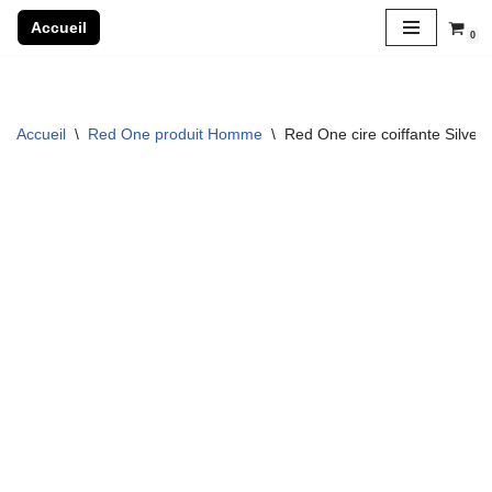
Accueil
0
Aller
au
contenu
Accueil
\
Red One produit Homme
\
Red One cire coiffante Silver 