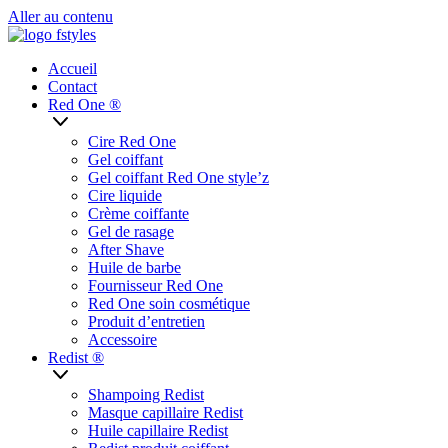
Aller au contenu
Accueil
Contact
Red One ®
Cire Red One
Gel coiffant
Gel coiffant Red One style’z
Cire liquide
Crème coiffante
Gel de rasage
After Shave
Huile de barbe
Fournisseur Red One
Red One soin cosmétique
Produit d’entretien
Accessoire
Redist ®
Shampoing Redist
Masque capillaire Redist
Huile capillaire Redist