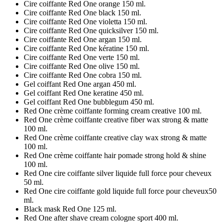
Cire coiffante Red One orange 150 ml.
Cire coiffante Red One black 150 ml.
Cire coiffante Red One violetta 150 ml.
Cire coiffante Red One quicksilver 150 ml.
Cire coiffante Red One argan 150 ml.
Cire coiffante Red One kératine 150 ml.
Cire coiffante Red One verte 150 ml.
Cire coiffante Red One olive 150 ml.
Cire coiffante Red One cobra 150 ml.
Gel coiffant Red One argan 450 ml.
Gel coiffant Red One keratine 450 ml.
Gel coiffant Red One bubblegum 450 ml.
Red One crème coiffante forming cream creative 100 ml.
Red One crème coiffante creative fiber wax strong & matte
100 ml.
Red One crème coiffante creative clay wax strong & matte
100 ml.
Red One crème coiffante hair pomade strong hold & shine
100 ml.
Red One cire coiffante silver liquide full force pour cheveux
50 ml.
Red One cire coiffante gold liquide full force pour cheveux50
ml.
Black mask Red One 125 ml.
Red One after shave cream cologne sport 400 ml.