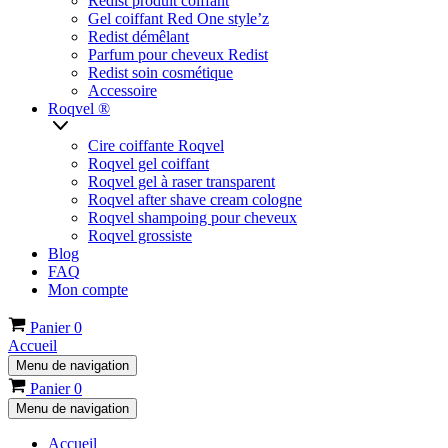
Redist produit coiffant
Gel coiffant Red One style’z
Redist démêlant
Parfum pour cheveux Redist
Redist soin cosmétique
Accessoire
Roqvel ®
Cire coiffante Roqvel
Roqvel gel coiffant
Roqvel gel à raser transparent
Roqvel after shave cream cologne
Roqvel shampoing pour cheveux
Roqvel grossiste
Blog
FAQ
Mon compte
Panier
0
Accueil
Menu de navigation
Panier
0
Menu de navigation
Accueil