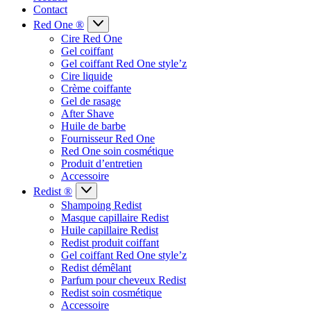
Contact
Red One ®
Cire Red One
Gel coiffant
Gel coiffant Red One style’z
Cire liquide
Crème coiffante
Gel de rasage
After Shave
Huile de barbe
Fournisseur Red One
Red One soin cosmétique
Produit d’entretien
Accessoire
Redist ®
Shampoing Redist
Masque capillaire Redist
Huile capillaire Redist
Redist produit coiffant
Gel coiffant Red One style’z
Redist démêlant
Parfum pour cheveux Redist
Redist soin cosmétique
Accessoire