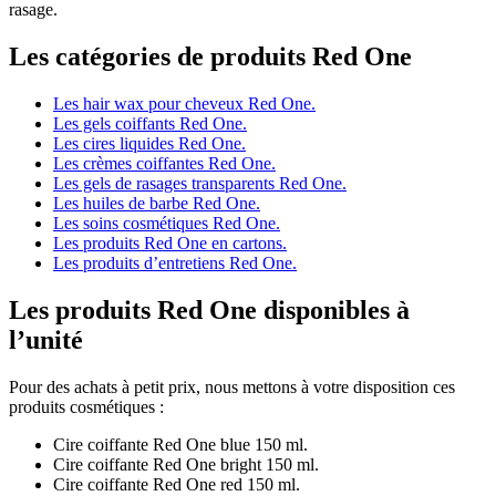
rasage.
Les catégories de produits Red One
Les hair wax pour cheveux Red One.
Les gels coiffants Red One.
Les cires liquides Red One.
Les crèmes coiffantes Red One.
Les gels de rasages transparents Red One.
Les huiles de barbe Red One.
Les soins cosmétiques Red One.
Les produits Red One en cartons.
Les produits d’entretiens Red One.
Les produits Red One disponibles à
l’unité
Pour des achats à petit prix, nous mettons à votre disposition ces
produits cosmétiques :
Cire coiffante Red One blue 150 ml.
Cire coiffante Red One bright 150 ml.
Cire coiffante Red One red 150 ml.