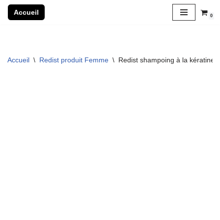
Accueil
0
Aller
au
contenu
Accueil
\
Redist produit Femme
\
Redist shampoing à la kératine 